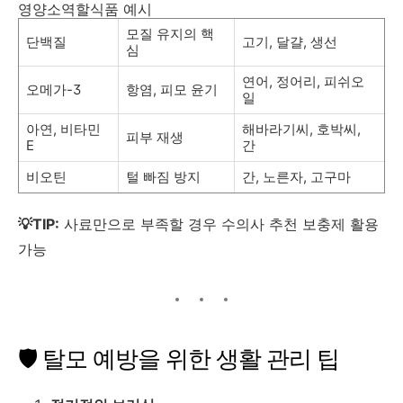
영양소역할식품 예시
모질 유지의 핵
단백질
고기, 달걀, 생선
심
연어, 정어리, 피쉬오
오메가-3
항염, 피모 윤기
일
아연, 비타민
해바라기씨, 호박씨,
피부 재생
E
간
비오틴
털 빠짐 방지
간, 노른자, 고구마
💡TIP:
사료만으로 부족할 경우 수의사 추천 보충제 활용
가능
🛡 탈모 예방을 위한 생활 관리 팁