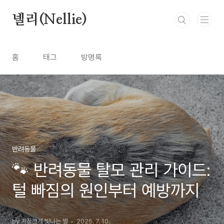
본문 바로가기
넬리(Nellie)
홈
태그
방명록
반려동물
🐾 반려동물 탈모 관리 가이드:
털 빠짐의 원인부터 예방까지
by 가장크게 빛나는 별
2025. 7. 10.