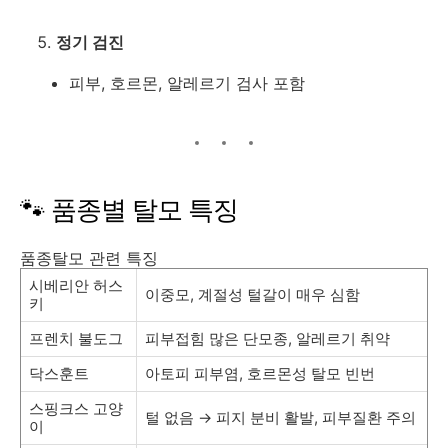
정기 검진
피부, 호르몬, 알레르기 검사 포함
🐾 품종별 탈모 특징
품종탈모 관련 특징
시베리안 허스
이중모, 계절성 털갈이 매우 심함
키
프렌치 불도그
피부접힘 많은 단모종, 알레르기 취약
닥스훈트
아토피 피부염, 호르몬성 탈모 빈번
스핑크스 고양
털 없음 → 피지 분비 활발, 피부질환 주의
이