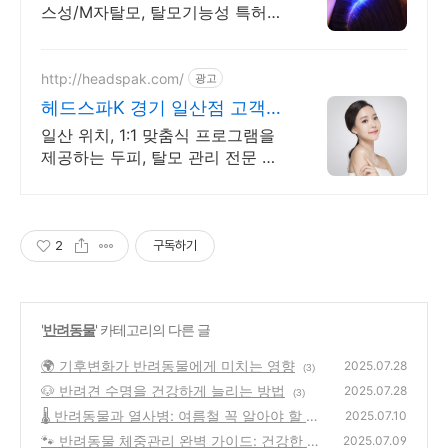
스성/M자탈모, 탈모기능성 특허
등록, 50%쿠폰 초기 탈모 증상, 힘
없는 모발, 가는 모발 고민 STOP!
웰킨에서 만나요
http://headspak.com/
광고
헤드스파K 경기 일산점 고객만
족100% 최우수업체!
일산 위치, 1:1 맞춤식 프로그램을
제공하는 두피, 탈모 관리 전문 브
랜드
2
구독하기
'
반려동물
' 카테고리의 다른 글
🌍 기후변화가 반려동물에게 미치는 영향
2025.07.28
(3)
🐶 반려견 수명을 건강하게 늘리는 방법
2025.07.28
(3)
🌡 반려동물과 열사병: 여름철 꼭 알아야 할 응
2025.07.10
급질환 안내
🐾 반려동물 체중관리 완벽 가이드: 건강한 몸
(4)
2025.07.09