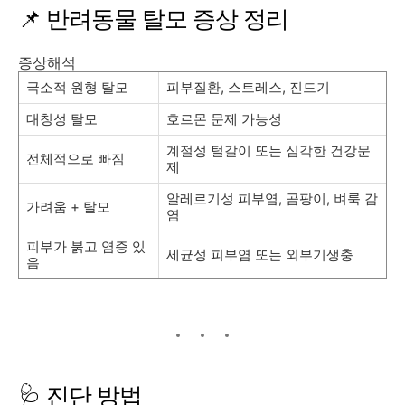
📌 반려동물 탈모 증상 정리
증상해석
국소적 원형 탈모
피부질환, 스트레스, 진드기
대칭성 탈모
호르몬 문제 가능성
계절성 털갈이 또는 심각한 건강문
전체적으로 빠짐
제
알레르기성 피부염, 곰팡이, 벼룩 감
가려움 + 탈모
염
피부가 붉고 염증 있
세균성 피부염 또는 외부기생충
음
🩺 진단 방법