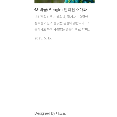
🐶 비글(Beagle) 반려견 소개와 훈련 팁 – 에너지 넘치는 친구와 함께 살아가는 법
반려견을 키우고 싶을 때, 활기차고 명랑한
성격을 가진 개를 찾는 분들이 많습니다. 그
중에서도 특히 사랑받는 견종이 바로 **비글
(Beagle)**이에요.귀여운 외모와 활달한
2025. 5. 16.
성격, 가족에게 충성스러운 모습 덕분에 전
세계적으로 인기가 높죠.하지만 귀엽고 밝은
모습 뒤에는 꽤 도전적인 성격과 강한 본능이
숨어 있습니다. 비글은 단순히 '예쁜 반려
견'이 아니라, 잘 훈련되지 않으면 다루기 힘
든 견종이기도 하죠.이번 글에서는 비글의 전
반적인 특징, 장단점, 그리고 실질적인 훈련
팁까지 함께 소개해드릴게요.🧬 비글의 기본
정보 및 역사비글은 영국에서 시작된 후각 사
냥견입니다. 중세 시대에는 주로 토끼나 작은
동물을 추적하는 데 사용됐어요. 후각이 매우
발달했고 지구력도 뛰어나, 장시간 사냥에도
Designed by 티스토리