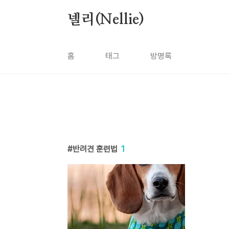
본문 바로가기
넬리(Nellie)
홈
태그
방명록
반려견 훈련법
1