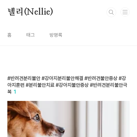
본문 바로가기
넬리(Nellie)
홈
태그
방명록
반려견분리불안 #강아지분리불안해결 #반려견불안증상 #강
아지훈련 #분리불안치료 #강아지불안증상 #반려견분리불안극
복
1