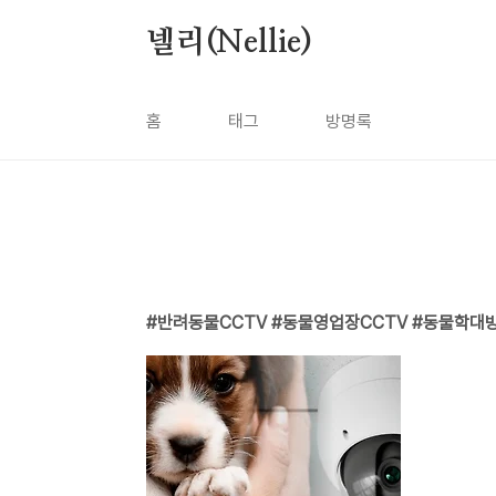
본문 바로가기
넬리(Nellie)
홈
태그
방명록
반려동물CCTV #동물영업장CCTV #동물학대