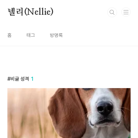
본문 바로가기
넬리(Nellie)
홈
태그
방명록
비글 성격
1