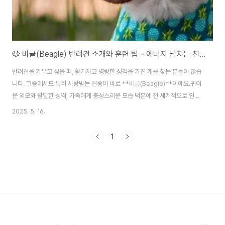
🐶 비글(Beagle) 반려견 소개와 훈련 팁 – 에너지 넘치는 친구와 함께 살아가는 법
반려견을 키우고 싶을 때, 활기차고 명랑한 성격을 가진 개를 찾는 분들이 많습
니다. 그중에서도 특히 사랑받는 견종이 바로 **비글(Beagle)**이에요.귀여
운 외모와 활달한 성격, 가족에게 충성스러운 모습 덕분에 전 세계적으로 인기
가 높죠.하지만 귀엽고 밝은 모습 뒤에는 꽤 도전적인 성격과 강한 본능이 숨어
2025. 5. 16.
있습니다. 비글은 단순히 '예쁜 반려견'이 아니라, 잘 훈련되지 않으면 다루기
힘든 견종이기도 하죠.이번 글에서는 비글의 전반적인 특징, 장단점, 그리고 실
1
질적인 훈련 팁까지 함께 소개해드릴게요.🧬 비글의 기본 정보 및 역사비글은
영국에서 시작된 후각 사냥견입니다. 중세 시대에는 주로 토끼나 작은 동물을
추적하는 데 사용됐어요. 후각이 매우 발달했고 지구력도 뛰어나, 장시간 사냥
에도 지치지 않는 ..