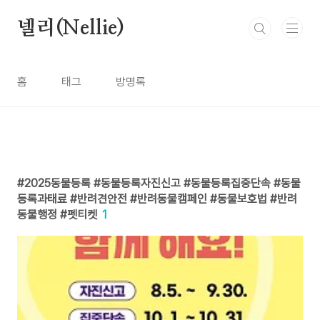
본문 바로가기
넬리(Nellie)
홈
태그
방명록
2025동물등록 #동물등록자진신고 #동물등록집중단속 #동물
등록과태료 #반려견안전 #반려동물캠페인 #동물보호법 #반려
동물행정 #펫티켓
1