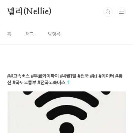
본문 바로가기
넬리(Nellie)
홈
태그
방명록
#고속버스 #무료와이파이 #4월1일 #전국 #kt #데이터 #통
신 #국토교통부 #전국고속버스
1