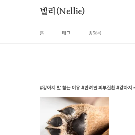
본문 바로가기
넬리(Nellie)
홈
태그
방명록
강아지 발 핥는 이유 #반려견 피부질환 #강아지 