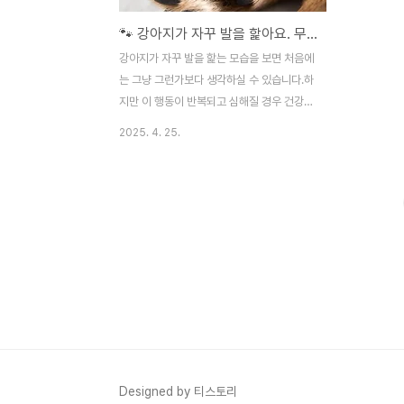
🐾 강아지가 자꾸 발을 핥아요. 무슨 문제인가요?
강아지가 자꾸 발을 핥는 모습을 보면 처음에
는 그냥 그런가보다 생각하실 수 있습니다.하
지만 이 행동이 반복되고 심해질 경우 건강의
적신호일 수 있어요. 오늘은 반려견이 발을
2025. 4. 25.
자꾸 핥는 이유와 대처법에 대해 자세히 알려
드릴게요. 🐶 강아지가 발을 자주 핥는 이유
는?1. 스트레스 또는 불안강아지는 감정 표현
에 민감한 동물입니다.혼자 있는 시간이 많거
나 변화된 환경 속에서 불안감을 느끼면, 발
을 핥는 것으로 스스로를 진정시키려 합니
다.2. 알레르기 반응강아지도 사람처럼 환경
성 또는 식이 알레르기를 겪을 수 있습니다.
특히 봄, 가을철에는 꽃가루나 먼지로 인한
피부 가려움으로 발을 자주 핥을 수 있어
요.3. 피부질환 및 감염곰팡이균(말라세지
아), 세균, 진드기 감염은 발가락 사이의 습한
Designed by 티스토리