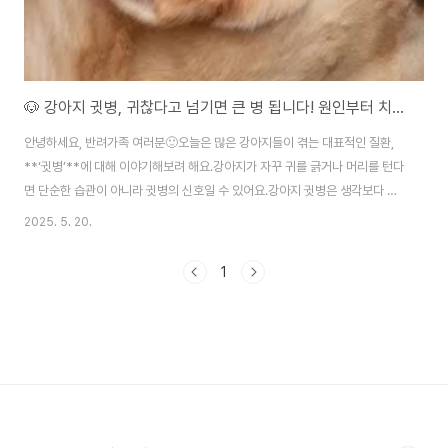
🐶 강아지 귓병, 귀찮다고 넘기면 큰 병 됩니다! 원인부터 치료, 병원 정보까지 총정리
안녕하세요, 반려가족 여러분🙂오늘은 많은 강아지들이 겪는 대표적인 질환,
**‘귓병’**에 대해 이야기해보려 해요.강아지가 자꾸 귀를 긁거나 머리를 턴다
면 단순한 습관이 아니라 귓병의 신호일 수 있어요.강아지 귓병은 생각보다 흔
한 질병이지만 방치하면 만성 외이염이나 중이염으로 진행될 수 있고, 심한 경
2025. 5. 20.
우 청력 손실까지 이어질 수 있습니다. 따라서 조기 발견과 꾸준한 관리가 매우
중요하죠.이번 포스팅에서는 강아지 귓병의 원인, 증상, 치료 방법, 예방법, 그
1
리고 부천에서 진료 가능한 동물병원 링크까지 자세히 알려드릴게요.🧬 강아
지 귓병, 왜 생길까요?강아지 귓병의 가장 흔한 형태는 외이염입니다. 귀 바깥
쪽에 염증이 생기는 것으로 시작되지만 치료가 늦어지면 중이염, 내이염으로
진행될 수 있어요.🔹 귓병..