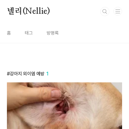
본문 바로가기
넬리(Nellie)
홈
태그
방명록
강아지 외이염 예방
1