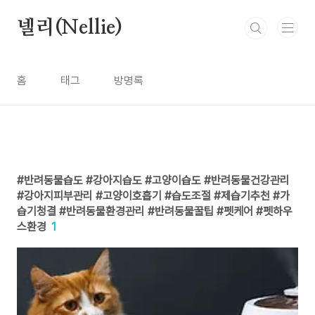
본문 바로가기
넬리(Nellie)
홈
태그
방명록
반려동물습도 #강아지습도 #고양이습도 #반려동물건강관리
#강아지피부관리 #고양이호흡기 #습도조절 #제습기추천 #가
습기청결 #반려동물환경관리 #반려동물꿀팁 #펫케어 #펫하우
스환경
1