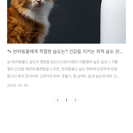
🐾 반려동물에게 적절한 습도는? 건강을 지키는 최적 습도 관리법
🌿 반려동물도 습도의 영향을 받는다고요?사람이 여름철의 높은 습도나 겨울
철의 건조함 때문에 불편함을 느끼듯, 반려동물도 습도 변화에 민감하게 반응
합니다.특히 강아지와 고양이의 피부, 호흡기, 털 상태는 실내 습도에 따라 크게
달라집니다.그렇다면 반려동물에게 가장 좋은 습도는 어느 정도일까요?그리고
2025. 10. 29.
이를 어떻게 유지해야 할까요?🧭 반려동물에게 적절한 습도는 몇 %일까?일반
적으로 반려동물에게 적절한 실내 습도는 40~60% 정도로 권장됩니다.이는
1
사람에게 쾌적한 환경과도 비슷하지만, 동물의 체온 조절과 피부 건강을 고려
했을 때 특히 중요합니다.반려동물 유형권장 습도특징강아지45~60%피부
건조 예방, 호흡기 건강 유지고양이40~55%비염 예방, 털 윤기 유지소형 포
유류(토끼, 햄스터 등)45~65%탈수 ..